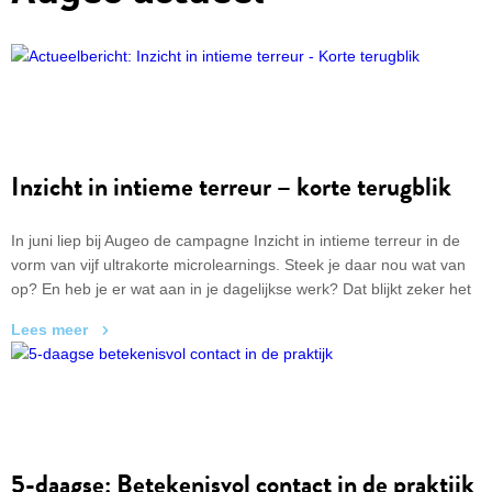
Inzicht in intieme terreur – korte terugblik
In juni liep bij Augeo de campagne Inzicht in intieme terreur in de
vorm van vijf ultrakorte microlearnings. Steek je daar nou wat van
op? En heb je er wat aan in je dagelijkse werk? Dat blijkt zeker het
geval. De deelnemers – vooral professionals bij gemeenten en het
Lees meer
sociaal domein – geven een 8,4 als waardering. ‘Gaf goede
inzichten met duidelijke onderbouwing.’ ‘Je hebt het sneller mis dan
je denkt.’ ‘Goed om bewustwording te creëren door deze
microlearnings.’
5-daagse: Betekenisvol contact in de praktijk