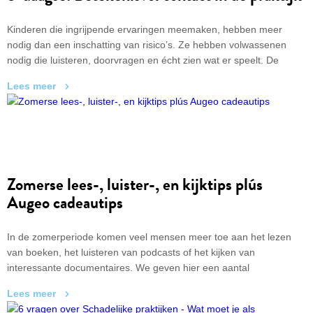
Kinderen die ingrijpende ervaringen meemaken, hebben meer
nodig dan een inschatting van risico’s. Ze hebben volwassenen
nodig die luisteren, doorvragen en écht zien wat er speelt. De
jongeren van de Augeo Jongerentaskforce weten als geen ander
Lees meer
wat helpend is – en wat juist niet. Hun boodschap: betekenisvol
contact maakt verschil. In deze 5-daagse ontvang je vijf dagen lang
informatie o.a. uit onderzoeken én praktische inzichten van
jongeren zelf.
Zomerse lees-, luister-, en kijktips plús
Augeo cadeautips
In de zomerperiode komen veel mensen meer toe aan het lezen
van boeken, het luisteren van podcasts of het kijken van
interessante documentaires. We geven hier een aantal
interessante tips én – omdat we 20 jaar bestaan – geven we steeds
Lees meer
een extra tip van een (gratis) passend Augeo-cadeautje bij. Fijne