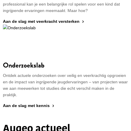
Zeer beperkt
professional kan je een belangrijke rol spelen voor een kind dat
ingrijpende ervaringen meemaakt. Maar hoe?
Op dit niveau worden alleen de essentiële cookies
geladen. We sturen alleen geanonimiseerde
Aan de slag met veerkracht versterken
basisinformatie naar Analytics. Externe diensten
zoals YouTube, Vimeo en Maps functioneren niet.
Onderzoekslab
Ontdek actuele onderzoeken over veilig en veerkrachtig opgroeien
en de impact van ingrijpende jeugdervaringen – van projecten waar
we aan meewerken tot studies die echt verschil maken in de
praktijk.
Aan de slag met kennis
Augeo actueel