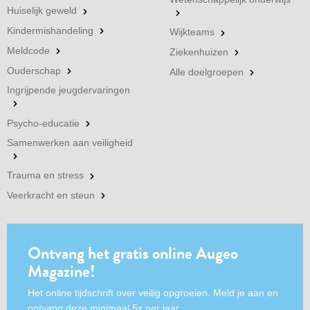
Huiselijk geweld
Kindermishandeling
Wijkteams
Meldcode
Ziekenhuizen
Ouderschap
Alle doelgroepen
Ingrijpende jeugdervaringen
Psycho-educatie
Samenwerken aan veiligheid
Trauma en stress
Veerkracht en steun
Ontvang het gratis online Augeo
Magazine!
Het online tijdschrift over veilig opgroeien. Meld je aan en
ontvang deze minimaal 5x per jaar.