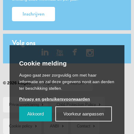
Inschrijven
Volg ons
Cookie melding
Augeo gaat zeer zorgvuldig om met haar
informatie en zal deze gegevens nooit aan derden
© 2026 Augeo
Algemene voorwaarden
ter beschikking stellen.
Privacy en gebruikersvoorwaarden
Privacyverklaring
Child Protection Policy
Akkoord
Voorkeur aanpassen
Cookie policy
ANBI
Contact