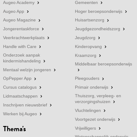
Augeo Academy
Gemeenten
Augeo App
Hoger beroepsonderwijs
Augeo Magazine
Huisartsenzorg
Jongerentaskforce
Jeugdgezondheidszorg
Veerkrachtwerkplaats
Jeugdzorg
Handle with Care
Kinderopvang
Onderzoek aanpak
Kraamzorg
kindermishandeling
Middelbaar beroepsonderwijs
Mentaal welzijn jongeren
OpPepper App
Pleegouders
Cursus catalogus
Primair onderwijs
Thuiszorg, verpleeg- en
Lidmaatschappen
verzorgingshuizen
Inschrijven nieuwsbrief
Vluchtelingen
Werken bij Augeo
Voortgezet onderwijs
Thema's
Vrijwilligers
Wetenschappelijk onderwijs