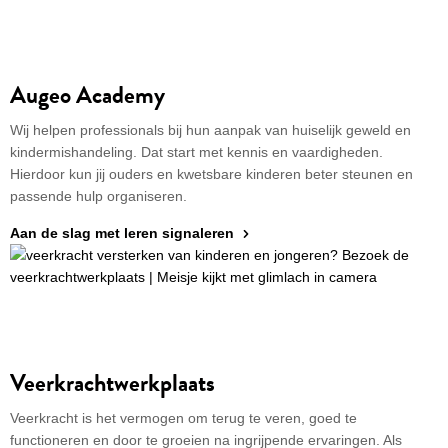
privacy en
Augeo Academy
gebruikersvoorwaarden
Wij helpen professionals bij hun aanpak van huiselijk geweld en
Standaard
kindermishandeling. Dat start met kennis en vaardigheden.
Hierdoor kun jij ouders en kwetsbare kinderen beter steunen en
Op dit niveau functioneert de website optimaal. We
passende hulp organiseren.
versturen gegevens naar externe partijen zoals
Google Analytics en YouTube om je website
Aan de slag met leren signaleren
ervaring te verbeteren. We slaan hierbij geen
persoonsgegevens op.
Beperkt
Er worden alleen cookies geladen die noodzakelijk
zijn om de website te laden en we versturen
Veerkrachtwerkplaats
geanonimiseerde data naar Analytics om onze
website te verbeteren.
Veerkracht is het vermogen om terug te veren, goed te
functioneren en door te groeien na ingrijpende ervaringen. Als