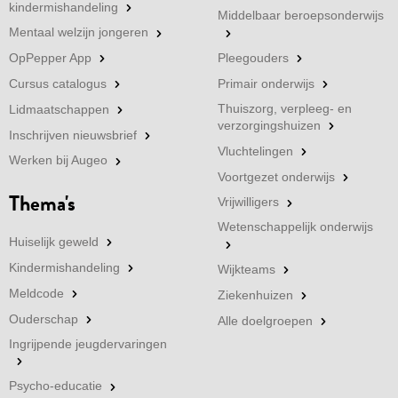
kindermishandeling
Middelbaar beroepsonderwijs
Mentaal welzijn jongeren
OpPepper App
Pleegouders
Cursus catalogus
Primair onderwijs
Thuiszorg, verpleeg- en
Lidmaatschappen
verzorgingshuizen
Inschrijven nieuwsbrief
Vluchtelingen
Werken bij Augeo
Voortgezet onderwijs
Thema's
Vrijwilligers
Wetenschappelijk onderwijs
Huiselijk geweld
Kindermishandeling
Wijkteams
Meldcode
Ziekenhuizen
Ouderschap
Alle doelgroepen
Ingrijpende jeugdervaringen
Psycho-educatie