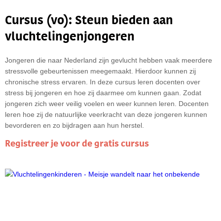
Zeer beperkt
Cursus (vo): Steun bieden aan
Op dit niveau worden alleen de essentiële cookies
geladen. We sturen alleen geanonimiseerde
vluchtelingenjongeren
basisinformatie naar Analytics. Externe diensten
zoals YouTube, Vimeo en Maps functioneren niet.
Jongeren die naar Nederland zijn gevlucht hebben vaak meerdere
stressvolle gebeurtenissen meegemaakt. Hierdoor kunnen zij
chronische stress ervaren. In deze cursus leren docenten over
stress bij jongeren en hoe zij daarmee om kunnen gaan. Zodat
jongeren zich weer veilig voelen en weer kunnen leren. Docenten
leren hoe zij de natuurlijke veerkracht van deze jongeren kunnen
bevorderen en zo bijdragen aan hun herstel.
Registreer je voor de gratis cursus