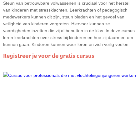
Steun van betrouwbare volwassenen is cruciaal voor het herstel
van kinderen met stressklachten. Leerkrachten of pedagogisch
medewerkers kunnen dit zijn, steun bieden en het gevoel van
privacy en
veiligheid van kinderen vergroten. Hiervoor kunnen ze
gebruikersvoorwaarden
vaardigheden inzetten die zij al benutten in de klas. In deze cursus
leren leerkrachten over stress bij kinderen en hoe zij daarmee om
kunnen gaan. Kinderen kunnen weer leren en zich veilig voelen.
Standaard
Registreer je voor de gratis cursus
Op dit niveau functioneert de website optimaal. We
versturen gegevens naar externe partijen zoals
Google Analytics en YouTube om je website
ervaring te verbeteren. We slaan hierbij geen
persoonsgegevens op.
Beperkt
Er worden alleen cookies geladen die noodzakelijk
zijn om de website te laden en we versturen
geanonimiseerde data naar Analytics om onze
website te verbeteren.