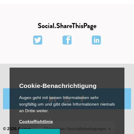
Website zu verbessern.
Sehr eingeschränkt
Social.ShareThisPage
Auf dieser Ebene werden nur wichtige Cookies
platziert. Nur grundlegende Informationen werden



anonymisiert und an Google Analytics gesendet.
Externe Dienste wie YouTube, Vimeo oder Maps
funktionieren nicht.
Cookie-Benachrichtigung
Augeo geht mit seinen Informationen sehr
sorgfältig um und gibt diese Informationen niemals
an Dritte weiter.
CookieRichtlinie
© 2026 Augeo
Allgemeinen Geschäftsbedingungen