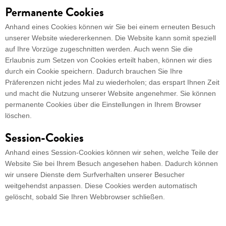
Permanente Cookies
Anhand eines Cookies können wir Sie bei einem erneuten Besuch
unserer Website wiedererkennen. Die Website kann somit speziell
auf Ihre Vorzüge zugeschnitten werden. Auch wenn Sie die
Erlaubnis zum Setzen von Cookies erteilt haben, können wir dies
Datenschutz- und
durch ein Cookie speichern. Dadurch brauchen Sie Ihre
Nutzungsbedingungen
Präferenzen nicht jedes Mal zu wiederholen; das erspart Ihnen Zeit
und macht die Nutzung unserer Website angenehmer. Sie können
Standard
permanente Cookies über die Einstellungen in Ihrem Browser
löschen.
Bei dieser Einstellung funktioniert die Website
optimal. Einige Daten werden an Dritte wie Google
Session-Cookies
Analytics und YouTube gesendet, um Ihre
Erfahrung zu verbessern. Wir speichern keine oder
Anhand eines Session-Cookies können wir sehen, welche Teile der
Ihre persönlichen Daten.
Website Sie bei Ihrem Besuch angesehen haben. Dadurch können
wir unsere Dienste dem Surfverhalten unserer Besucher
Beschränkt
weitgehendst anpassen. Diese Cookies werden automatisch
gelöscht, sobald Sie Ihren Webbrowser schließen.
Es werden nur Cookies gesetzt, die zum Laden der
Website erforderlich sind. Anonymisierte Daten
werden an Google Analytics gesendet, um diese