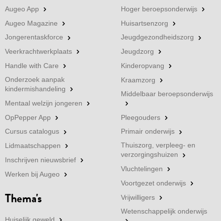
Augeo App
Hoger beroepsonderwijs
Augeo Magazine
Huisartsenzorg
Jongerentaskforce
Jeugdgezondheidszorg
Veerkrachtwerkplaats
Jeugdzorg
Handle with Care
Kinderopvang
Onderzoek aanpak
Kraamzorg
kindermishandeling
Middelbaar beroepsonderwijs
Mentaal welzijn jongeren
OpPepper App
Pleegouders
Cursus catalogus
Primair onderwijs
Thuiszorg, verpleeg- en
Lidmaatschappen
verzorgingshuizen
Inschrijven nieuwsbrief
Vluchtelingen
Werken bij Augeo
Voortgezet onderwijs
Thema's
Vrijwilligers
Wetenschappelijk onderwijs
Huiselijk geweld