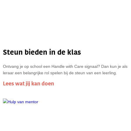
Zeer beperkt
Op dit niveau worden alleen de essentiële cookies
geladen. We sturen alleen geanonimiseerde
basisinformatie naar Analytics. Externe diensten
zoals YouTube, Vimeo en Maps functioneren niet.
Steun bieden in de klas
Ontvang je op school een Handle with Care signaal? Dan kun je als
leraar een belangrijke rol spelen bij de steun van een leerling.
Lees wat jij kan doen