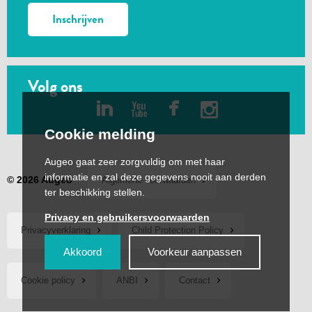
Inschrijven
Volg ons
Cookie melding
Augeo gaat zeer zorgvuldig om met haar
informatie en zal deze gegevens nooit aan derden
© 2026 Augeo
Algemene voorwaarden
ter beschikking stellen.
Privacy en gebruikersvoorwaarden
Privacyverklaring
Child Protection Policy
Akkoord
Voorkeur aanpassen
Cookie policy
ANBI
Contact